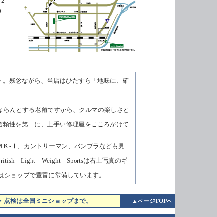
2
0
ト。残念ながら、当店はひたすら「地味に、確
にならんとする老舗ですから、クルマの楽しさと
信頼性を第一に、上手い修理屋をこころがけて
ＭＫ-Ⅰ、カントリーマン、バンプラなども見
h Light Weight Sportsは右上写真のギ
。
ツはショップで豊富に常備しています。
・点検は全国ミニショップまで。
▲ページTOPへ