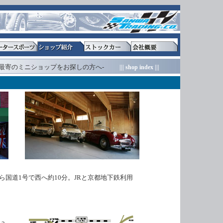
最寄のミニショップをお探しの方へ-
||| shop index |||
国道1号で西へ約10分。JRと京都地下鉄利用