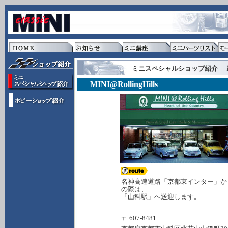
ミニスペシャルショップ紹介
-
MINI@RollingHills
名神高速道路「京都東インター」から
の際は、
「山科駅」へ送迎します。
〒 607-8481