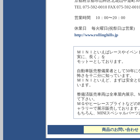
京都府京都市山科区北花山中道町30-
TEL 075-592-0010 FAX 075-592-001
営業時間 10：00〜20：00
休業日 毎火曜日(祝祭日は営業)
http://www.rollinghills.jp
ＭＩＮＩといえばレースやイベン
実に、長く」を
モットーとしております。
自動車販売整備業者として50年
怖さを十二分に知っています。
ＭＩＮＩといえど、まずは安全と
います。
整備済販売車両は全車屋内展示。
て下さい。
ＭＧやヒーレースプライトなどのBritis
ャラリーで展示販売しております
もちろん、MINIスペシャルパー
商品のお問い合わせ