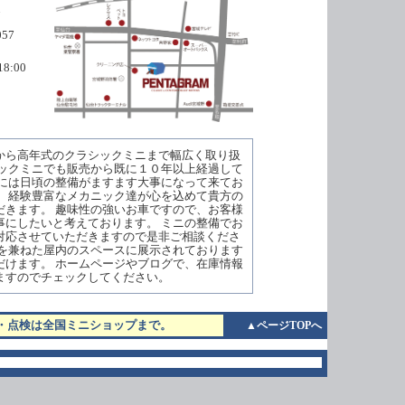
7
057
8:00
から高年式のクラシックミニまで幅広く取り扱
シックミニでも販売から既に１０年以上経過して
むには日頃の整備がますます大事になって来てお
で、経験豊富なメカニック達が心を込めて貴方の
だきます。 趣味性の強いお車ですので、お客様
事にしたいと考えております。 ミニの整備でお
対応させていただきますので是非ご相談くださ
ーを兼ねた屋内のスペースに展示されております
だけます。 ホームページやブログで、在庫情報
ますのでチェックしてください。
・点検は全国ミニショップまで。
▲ページTOPへ