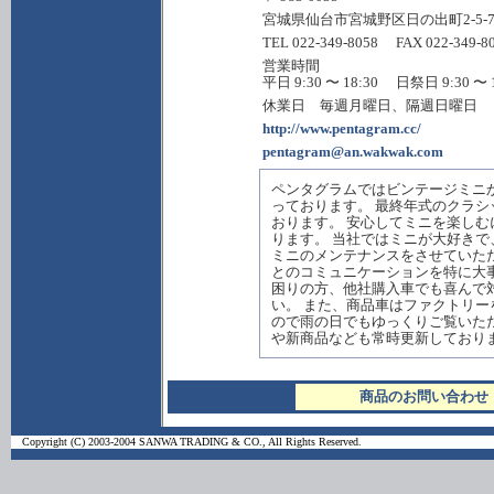
宮城県仙台市宮城野区日の出町2-5-
TEL 022-349-8058 FAX 022-349-8
営業時間
平日 9:30 〜 18:30 日祭日 9:30 〜 1
休業日 毎週月曜日、隔週日曜日
http://www.pentagram.cc/
pentagram@an.wakwak.com
ペンタグラムではビンテージミニ
っております。 最終年式のクラ
おります。 安心してミニを楽し
ります。 当社ではミニが大好き
ミニのメンテナンスをさせていた
とのコミュニケーションを特に大
困りの方、他社購入車でも喜んで
い。 また、商品車はファクトリ
ので雨の日でもゆっくりご覧いた
や新商品なども常時更新しており
商品のお問い合わせ
Copyright (C) 2003-2004 SANWA TRADING & CO., All Rights Reserved.