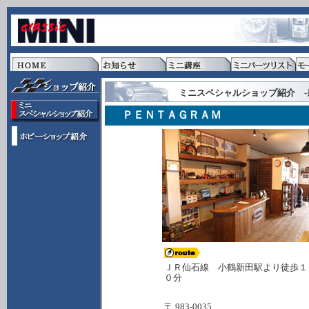
ミニスペシャルショップ紹介
-
ＰＥＮＴＡＧＲＡＭ
ＪＲ仙石線 小鶴新田駅より徒歩１
０分
〒 983-0035