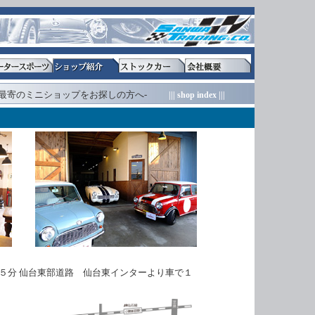
最寄のミニショップをお探しの方へ-
||| shop index |||
５分 仙台東部道路 仙台東インターより車で１