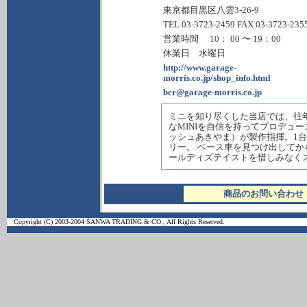
東京都目黒区八雲3-26-9
TEL 03-3723-2459 FAX 03-3723-235
営業時間 10： 00 〜 19：00
休業日 水曜日
http://www.garage-
morris.co.jp/shop_info.html
bcr@garage-morris.co.jp
ミニを知り尽くした当店では、往
なMINIを自信を持ってプロデュー
ッシュあきやま）が製作指揮。1台
リー。 ベース車を見つけ出して
ールディズテイストを惜しみなく
商品のお問い合わせ
Copyright (C) 2003-2004 SANWA TRADING & CO., All Rights Reserved.