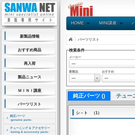
HOME
MINI講座
新製品情報
パーツリスト
おすすめ商品
検索条件
メーカー
---
再入荷
新製品
おすすめ
製品ニュース
---
---
ＭＩＮＩ講座
純正パーツ ()
チューニ
パーツリスト
シ－ト （1）
純正パーツ
-genuine parts-
チューニング & アクセサリー
-tuning & accessory parts-