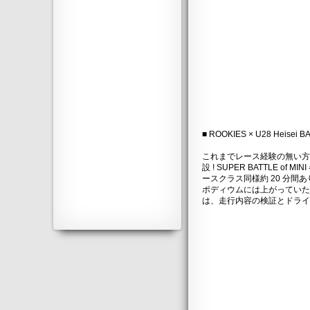
■ ROOKIES × U28 Heisei B
これまでレース経験の無い方
設 ! SUPER BATTLE o
ースクラス同様約 20 分
ポディウムには上がっていただき
は、走行内容の検証とドライバー