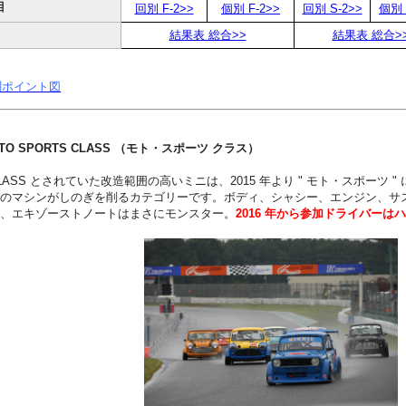
目
回別 F-2>>
個別 F-2>>
回別 S-2>>
個別 
合
結果表 総合>>
結果表 総合>
測ポイント図
O SPORTS CLASS （モト・スポーツ クラス）
E CLASS とされていた改造範囲の高いミニは、2015 年より " モト・スポ
のマシンがしのぎを削るカテゴリーです。ボディ、シャシー、エンジン、サ
、エキゾーストノートはまさにモンスター。
2016 年から参加ドライバー