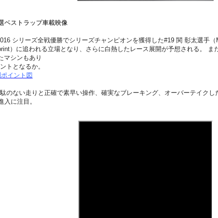
ウタ 予選ベストラップ車載映像
 MINI 2016 シリーズ全戦優勝でシリーズチャンピオンを獲得した#19 関 彰太選
C Sprint）に追われる立場となり、さらに白熱したレース展開が予想される。 また、SUP
したマシンもあり
ントとなるか。
測ポイント図
駄のない走りと正確で素早い操作、確実なブレーキング、オーバーテイクし
の進入に注目。