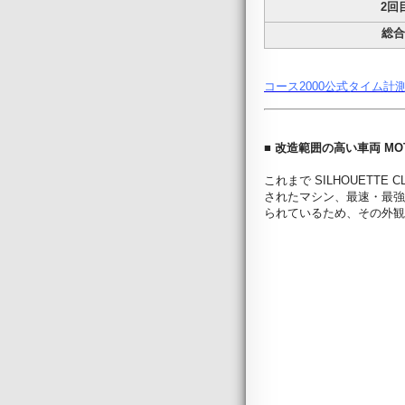
2回
総
コース2000公式タイム計
■
改造範囲の高い車両 MOT
これまで SILHOUETT
されたマシン、最速・最強
られているため、その外観