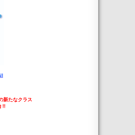
NI
の新たなクラス
 !!