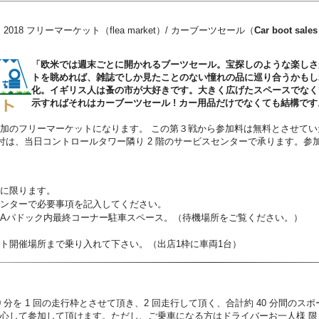
MINI 2018 フリーマーケット（flea market）/ カーブーツセール（
Car boot
sale
「欧米では週末ごとに開かれるブーツセール。宝探しのような楽しさ
トを眺めれば、雑誌でしか見たことのない憧れの品に巡り合うかもし
化。イギリス人は蚤の市が大好きです。大きく広げたスペースでなく
示すればそれはカーブーツセール ! カー用品だけでなくても結構で
加のフリーマーケットになります。 この第３戦から参加料は無料とさせて
受付は、当日コントロールタワー隣り 2 階のサービスセンターで承ります。参
に限ります。
ンターで必要事項を記入してください。
Aパドック内最終コーナー駐車スペース。（待機場所をご覧ください。）
ト開催場所まで乗り入れて下さい。（出店1枠に車両1台）
 分を 1 回の走行枠とさせて頂き、2 回走行して頂く、合計約 40 分間の
心して参加して頂けます。ただし、ご乗車になる方はドライバーお一人様 