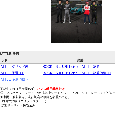
 BATTLE 決勝
リッド
決勝
i BATTLE グリッド表 >>
ROOKIES × U28 Heisei BATTLE 決勝 >>
 BATTLE 予選 >>
ROOKIES × U28 Heisei BATTLE 決勝個別 >>
i BATTLE 予選 個別>>
平成生まれ（男女問わず）
ハンス着用義務付け
様、フルバケットシート、4点式以上シートベルト、ヘルメット、レーシンググロ
加車両、服装規定、走行規定の項目を参照のこと。
 + 6 周回の決勝（グリッドスタート）
込み、筑波サーキット保険込み）