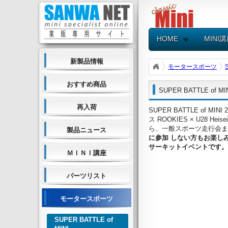
HOME
MINI
新製品情報
モータースポーツ
おすすめ商品
SUPER BATTLE of M
再入荷
SUPER BATTLE of 
ス ROOKIES × U2
ら、一般スポーツ走行会ま
製品ニュース
に参加 しない方もお楽し
サーキットイベントです。
ＭＩＮＩ講座
パーツリスト
モータースポーツ
SUPER BATTLE of