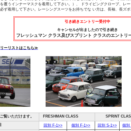
を覆うインナーマスクを着用して下さい。）、 ドライビングクローブ、レー
必ず着用して下さい。レーシングスーツをお持ちでな い方は、長袖、長ズボ
引き続きエントリー受付中
キャンセルが出ましたので引き続き
フレッシュマン クラス及び
スプリント クラスのエントリ
リーリストはこちら≫
てご覧いただけます。
FRESHMAN CLASS
SPRINT CLA
目
回別 F-1>>
個別 F-1>>
回別 S-1>>
個別 