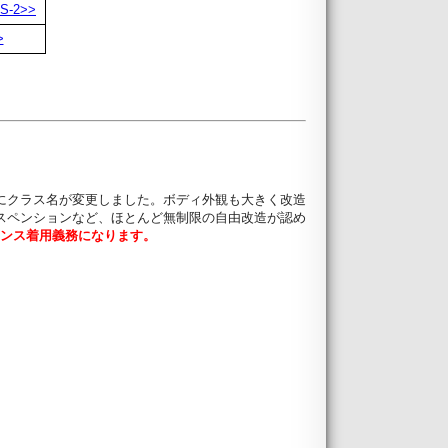
S-2>>
>
ーツ " にクラス名が変更しました。ボディ外観も大きく改造
スペンションなど、ほとんど無制限の自由改造が認め
はハンス着用義務になります。