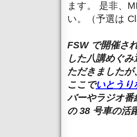
ます。 是非、MI
い。（予選は Cla
FSW で開催された 
した八講めぐみ
ただきましたが
ここで
いとうり
バーやラジオ番
の 38 号車の活