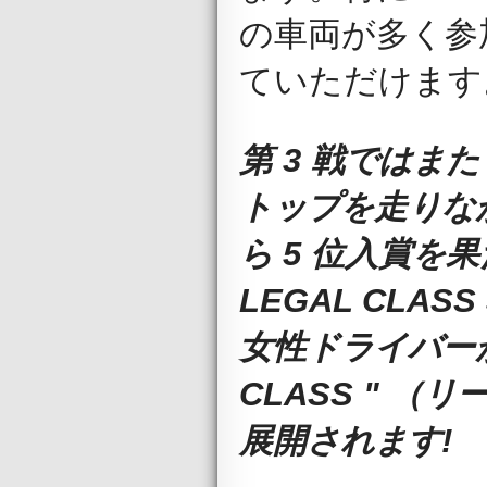
の車両が多く参
ていただけます
第 3 戦ではまた
トップを走りな
ら 5 位入賞
LEGAL CLA
女性ドライバーが
CLASS " 
展開されます!