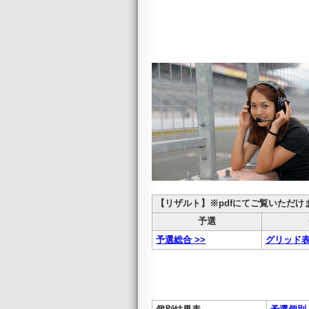
【リザルト】※pdfにてご覧いただけ
予選
予選総合 >>
グリッド表