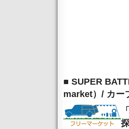
■ SUPER BAT
market）/ 