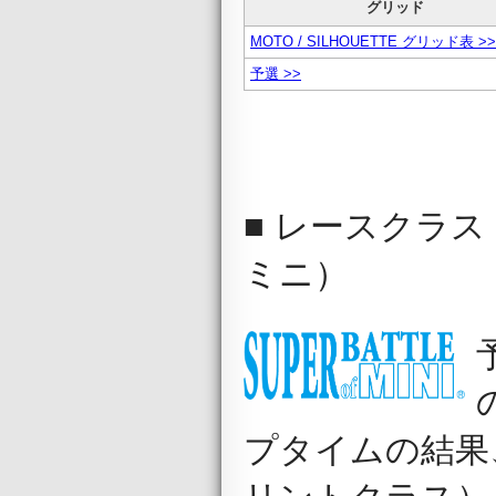
グリッド
MOTO / SILHOUETTE グリッド表 >>
予選 >>
■ レースクラス S
ミニ）
プタイムの結果