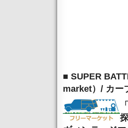
■ SUPER BAT
market）/ 