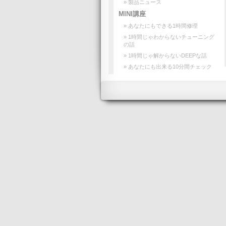
» 製品ニュース
MINI講座
» あなたにもできる1時間修理
» 1時間じゃわからないチューニング
の話
» 1時間じゃ解からないDEEPな話
» あなたにも出来る10分間チェック