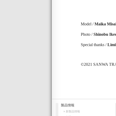
Model /
Maika Misa
Photo /
Shinobu Ike
Special thanks /
Limi
©2021 SANWA TRADI
製品情報
» 新製品情報