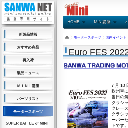
HOME
MINI講座
新製品情報
モータースポーツ
国内イベント
おすすめ商品
Euro FES 
再入荷
製品ニュース
7 月 
ＭＩＮＩ講座
欧州車に
当日の
パーツリスト
クラシック
クレースや
モータースポーツ
クラシ
ーパーセ
SUPER BATTLE of MINI
トです