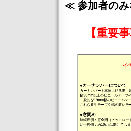
≪ 参加者のみ
【重要事
イ
●カーナンバーについて
カーナンバーを車体に貼る際、
幅38mm以上のビニールテープ
一般的な19mm幅のビニール
これら養生テープや幅の狭いテ
●窓閉め
運転席側：窓全閉（ピットロー
助手席側：約10cmは開けても