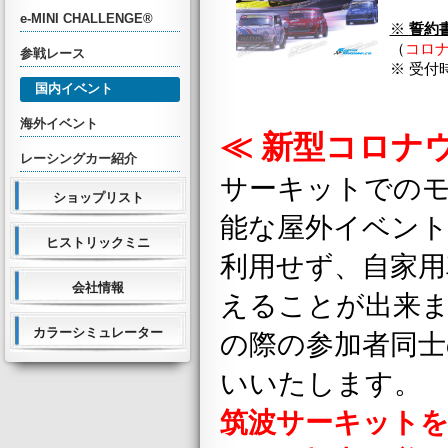
e-MINI CHALLENGE®
※
誓約
（
コロ
参戦レース
※ 受付
国内イベント
海外イベント
≪ 新型コロナ
レーシングカー紹介
サーキットでのモ
ショップリスト
能な屋外イベン
ヒストリックミニ
利用せず、自家
会社情報
えることが出来
カラーシミュレーター
の際の参加者同士
いいたします。
筑波サーキット