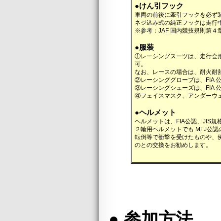
●けん引フック
車両の前後に牽引フックを必ず
ネジ込み式の純正フックは走行
※参考：JAF 国内競技規則第４
●服装
①レーシングスーツは、走行会
可。
なお、レースの場合は、耐火耐
②レーシンググローブは、FIA
③レーシングシューズは、FIA
④フェイスマスク、アンダーウェ
●ヘルメット
ヘルメットは、FIA公認、JIS
２輪用ヘルメットでも MFJ公
転倒等で衝撃を受けたものや、
のとの交換をお勧めします。
● 参加方法