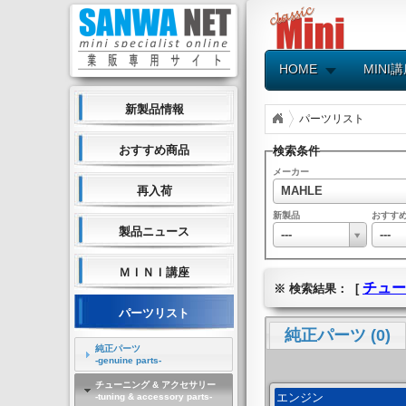
HOME
MINI
新製品情報
パーツリスト
おすすめ商品
検索条件
メーカー
MAHLE
再入荷
新製品
おすす
製品ニュース
---
---
ＭＩＮＩ講座
チュー
※ 検索結果： [
パーツリスト
純正パーツ (0)
純正パーツ
-genuine parts-
チューニング & アクセサリー
エンジン
-tuning & accessory parts-