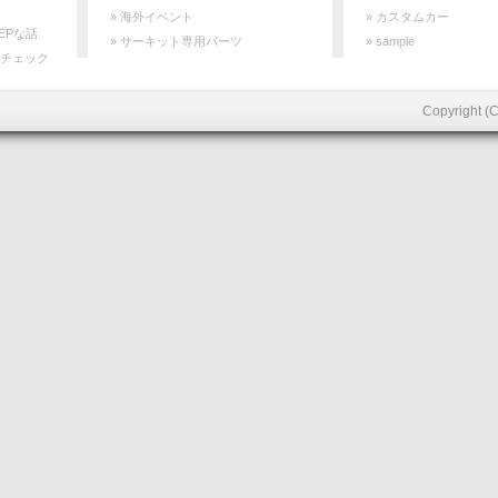
» 海外イベント
» カスタムカー
EPな話
» サーキット専用パーツ
» sample
間チェック
Copyright (