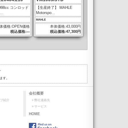
 998cc コンロッド
【生産終了】 MAHLE
…
Motorspo…
MAHLE
体価格:OPEN価格
本体価格:43,000円
税込価格:---
税込価格:47,300円
。
ます。
会社概要
ップ紹介
» 弊社連絡先
» サービス
HOME