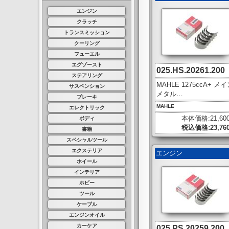
エンジン
クラッチ
トランスミッション
クーリング
フューエル
エグゾースト
025.HS.20261.200
ステアリング
MAHLE 1275ccA+ メ
サスペンション
メタル…
ブレーキ
MAHLE
エレクトリック
本体価格:21,60
ボディ
税込価格:23,76
書籍
スペシャルツール
エクステリア
エンジン
ホイール
インテリア
ホビー
ツール
ケーブル
エンジンオイル
カーケア
025.PS.20259.200