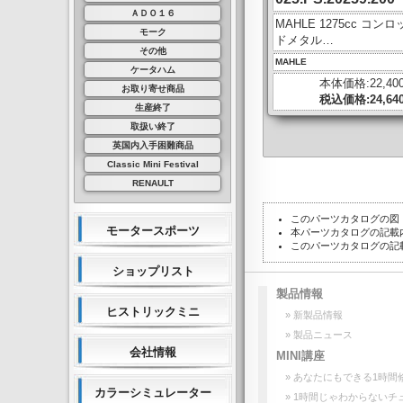
ＡＤＯ１６
MAHLE 1275cc コンロ
モーク
ドメタル…
その他
MAHLE
ケータハム
本体価格:22,40
お取り寄せ商品
税込価格:24,64
生産終了
取扱い終了
英国内入手困難商品
Classic Mini Festival
RENAULT
このパーツカタログの図
モータースポーツ
本パーツカタログの記載
このパーツカタログの記
ショップリスト
製品情報
ヒストリックミニ
» 新製品情報
» 製品ニュース
会社情報
MINI講座
» あなたにもできる1時間
カラーシミュレーター
» 1時間じゃわからないチ