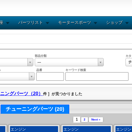
講座
パーツリスト
モータースポーツ
ショップ
部品分類
カタ
---
チ
め
品番
キーワード検索
ニングパーツ（20）
件 ] が見つかりました
チューニングパーツ (20)
1
2
Next »
エンジン
エンジン
エンジ