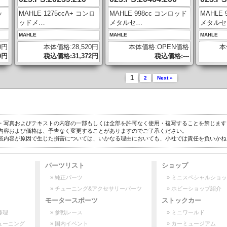
ッ
MAHLE 1275ccA+ コンロ
MAHLE 998cc コンロッド
MAHLE
ッドメ…
メタルセ…
メタルセ
MAHLE
MAHLE
MAHLE
0円
本体価格:28,520円
本体価格:OPEN価格
本
0円
税込価格:31,372円
税込価格:---
1
2
Next »
・写真およびテキストの内容の一部もしくは全部を許可なく使用・複写することを禁じます
内容および価格は、予告なく変更することがありますのでご了承ください。
載内容が原因で生じた損害については、いかなる理由においても、小社では責任を負いかね
パーツリスト
ショップ
» 純正パーツ
» ミニスペシャルショ
» チューニング&アクセサリーパーツ
» ホビーショップ紹介
モータースポーツ
ストックカー
修理
» 参戦レース
» ミニワールド
ューニング
» 国内イベント
» カーミュージアム