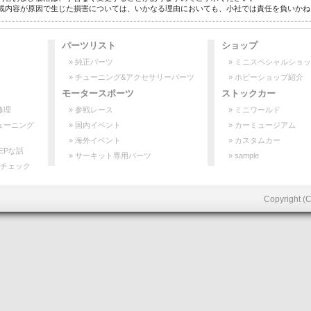
載内容が原因で生じた損害については、いかなる理由においても、小社では責任を負いかね
パーツリスト
ショップ
» 純正パーツ
» ミニスペシャルショ
» チューニング&アクセサリーパーツ
» ホビーショップ紹介
モータースポーツ
ストックカー
修理
» 参戦レース
» ミニワールド
ューニング
» 国内イベント
» カーミュージアム
» 海外イベント
» カスタムカー
EPな話
» サーキット専用パーツ
» sample
間チェック
Copyright (