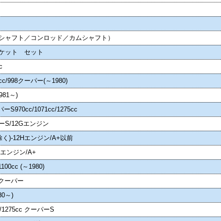
シャフト／コンロッド／カムシャフト）
ケット セット
c
0cc/998クーパー(～1980)
981～)
S970cc/1071cc/1275cc
ーS/12Gエンジン
S’除く)-12Hエンジン/A+以前
2Hエンジン/A+
100cc (～1980)
c クーパー
80～)
cc/1275cc クーパーS