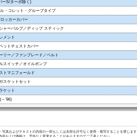
クーパーS/ターボ除く)
リプル・コレット・グルーブタイプ
/ロッカーカバー
シャーバルブ／ディップ スティック
レメント
ペットチェストカバー
ーリー／ファンブレード／ベルト
ルスイッチ／オイルポンプ
ストマニフォールド
ガスケットセット
ラケット
～’96)
・写真およびテキストの内容の一部もしくは全部を許可なく使用・複写することを禁じます
内容および価格は、予告なく変更することがありますのでご了承ください。