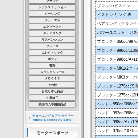
クラッチ
ブロック/ピストン
トランスミッション
クーリング
ピストン リング 表
フューエル
ベアリング（クランク
エグゾースト
パワーユニット ガス
ステアリング
サスペンション
ブロック - 850cc/997c
ブレーキ
ブロック - 998cc/110
エレクトリック
ブロック - 998cc/A+(1
ボディ
書籍
ブロック - MK1/2クーパー
スペシャルツール
ブロック - MK3クーパ
ＡＤＯ１６
その他
ブロック - 1275cc(’
お取り寄せ商品
ブロック - 1275cc-1
生産終了
ヘッド - 850cc/998cc/1
英国内入手困難商品
ヘッド - 997cc/998c
チューニング & アクセサリー
-tuning & accessory parts-
ヘッド - 998cc/A+ (19
ヘッド - 970cc/1071
モータースポーツ