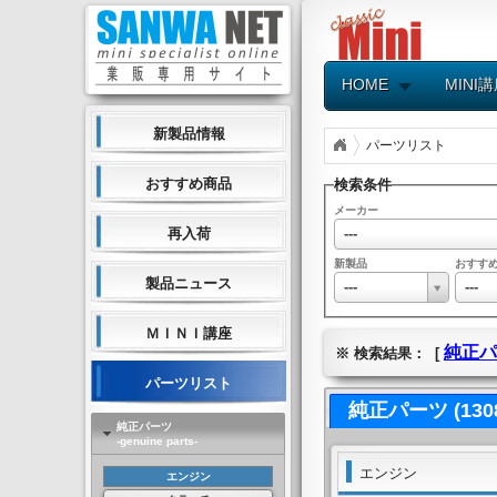
HOME
MINI
新製品情報
パーツリスト
おすすめ商品
検索条件
メーカー
---
再入荷
新製品
おすす
製品ニュース
---
---
ＭＩＮＩ講座
純正パ
※ 検索結果： [
パーツリスト
純正パーツ (130
純正パーツ
-genuine parts-
エンジン
エンジン