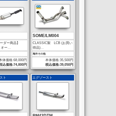
SOME/LM004
ーダー商品】
CLASSIC製 LCB (お買い
N オー…
得品)…
海外その他
本体価格:68,000円
本体価格:35,500円
税込価格:74,800円
税込価格:39,050円
ースト
エグゾースト
C
PM42DTM