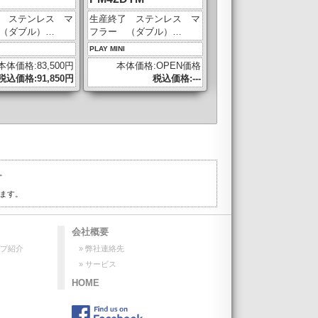
 ステンレス マ
生産終了 ステンレス マ
（ダブル）…
フラー （ダブル）…
PLAY MINI
本体価格:83,500円
本体価格:OPEN価格
税込価格:91,850円
税込価格:---
。
ます。
会社概要
ップ紹介
» 弊社連絡先
» サービス
HOME