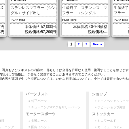
AD
ステンレスマフラー（シン
生産終了 ステンレス マ
生産終了
グル）サイド出し…
フラー （シングル…
フラー 
PLAY MINI
PLAY MINI
PLAY MINI
7円
本体価格:52,000円
本体価格:OPEN価格
3円
税込価格:57,200円
税込価格:---
1
2
3
Next »
・写真およびテキストの内容の一部もしくは全部を許可なく使用・複写することを禁じます
内容および価格は、予告なく変更することがありますのでご了承ください。
載内容が原因で生じた損害については、いかなる理由においても、小社では責任を負いかね
パーツリスト
ショップ
» 純正パーツ
» ミニスペシャルショ
» チューニング&アクセサリーパーツ
» ホビーショップ紹介
モータースポーツ
ストックカー
修理
» 参戦レース
» ミニワールド
ューニング
» 国内イベント
» カーミュージアム