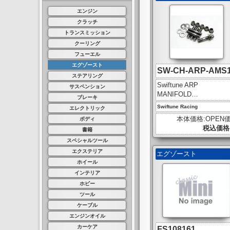
エンジン
クラッチ
トランスミッション
クーリング
フューエル
エグゾースト
SW-CH-ARP-AMS
ステアリング
Swiftune ARP
サスペンション
MANIFOLD…
ブレーキ
Swiftune Racing
エレクトリック
本体価格:OPEN
ボディ
税込価格:-
書籍
スペシャルツール
エクステリア
エグゾースト
ホイール
インテリア
ホビー
ツール
ケーブル
エンジンオイル
カーケア
FS108161