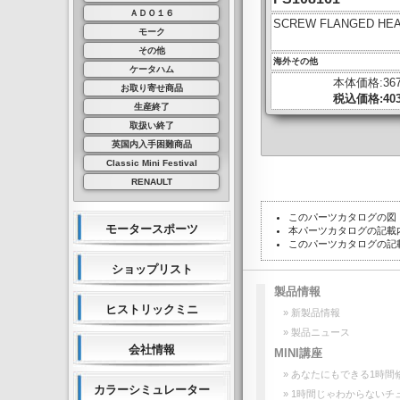
ＡＤＯ１６
SCREW FLANGED HE
モーク
その他
海外その他
ケータハム
本体価格:36
お取り寄せ商品
税込価格:40
生産終了
取扱い終了
英国内入手困難商品
Classic Mini Festival
RENAULT
このパーツカタログの図
モータースポーツ
本パーツカタログの記載
このパーツカタログの記
ショップリスト
製品情報
ヒストリックミニ
» 新製品情報
» 製品ニュース
会社情報
MINI講座
» あなたにもできる1時間
カラーシミュレーター
» 1時間じゃわからないチ