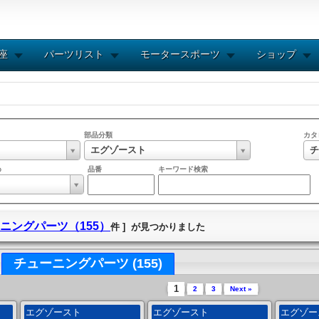
講座
パーツリスト
モータースポーツ
ショップ
部品分類
カタ
エグゾースト
チ
め
品番
キーワード検索
ニングパーツ（155）
件 ] が見つかりました
チューニングパーツ (155)
1
2
3
Next »
エグゾースト
エグゾースト
エグゾ