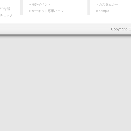
» 海外イベント
» カスタムカー
EPな話
» サーキット専用パーツ
» sample
間チェック
Copyright (