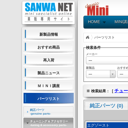
HOME
MINI
新製品情報
パーツリスト
おすすめ商品
検索条件
メーカー
---
再入荷
新製品
おすす
製品ニュース
---
---
ＭＩＮＩ講座
チュー
※ 検索結果： [
パーツリスト
純正パーツ (0)
純正パーツ
-genuine parts-
チューニング & アクセサリー
エグゾースト
-tuning & accessory parts-