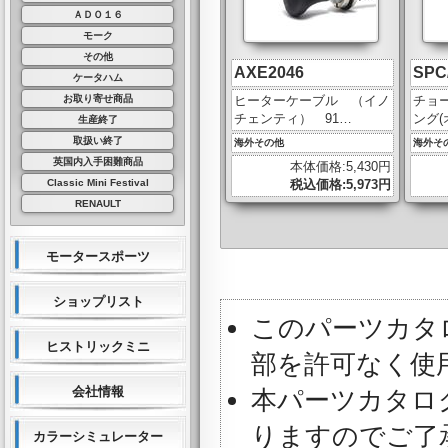
ＡＤＯ１６
モーク
その他
AXE2046
SPC
ケータハム
ヒーターケーブル （イノ
チョ
お取り寄せ商品
チェンティ） 91…
ング
生産終了
取扱い終了
海外その他
海外そ
英国内入手困難商品
本体価格:5,430円
税込価格:5,973円
Classic Mini Festival
RENAULT
モータースポーツ
ショップリスト
このパーツカタ
ヒストリックミニ
部を許可なく使
会社情報
本パーツカタロ
りますのでご了
カラーシミュレーター