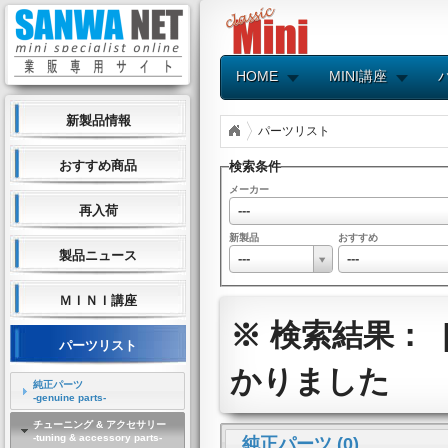
HOME
MINI講座
新製品情報
パーツリスト
おすすめ商品
検索条件
メーカー
---
再入荷
新製品
おすすめ
製品ニュース
---
---
ＭＩＮＩ講座
※ 検索結果： 
パーツリスト
かりました
純正パーツ
-genuine parts-
チューニング & アクセサリー
-tuning & accessory parts-
純正パーツ (0)