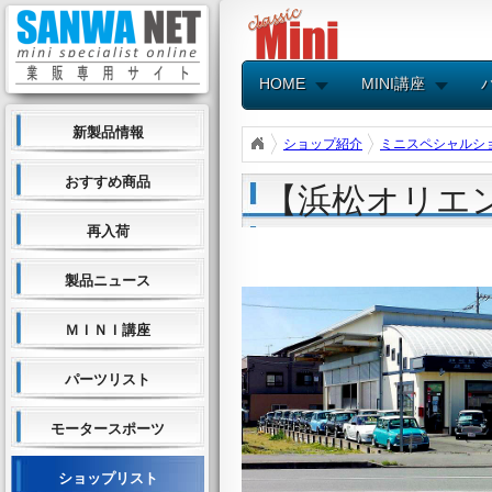
HOME
MINI講座
新製品情報
ショップ紹介
ミニスペシャルシ
おすすめ商品
【浜松オリエン
再入荷
製品ニュース
ＭＩＮＩ講座
パーツリスト
モータースポーツ
ショップリスト